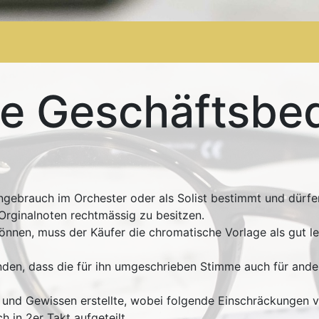
Shop
AGB
Letzte Stücke
ne Geschäftsbe
ngebrauch im Orchester oder als Solist bestimmt und dürfe
 Orginalnoten rechtmässig zu besitzen.
önnen, muss der Käufer die chromatische Vorlage als gut l
anden, dass die für ihn umgeschrieben Stimme auch für and
nd Gewissen erstellte, wobei folgende Einschräckungen v
 in 2er Takt aufgeteilt