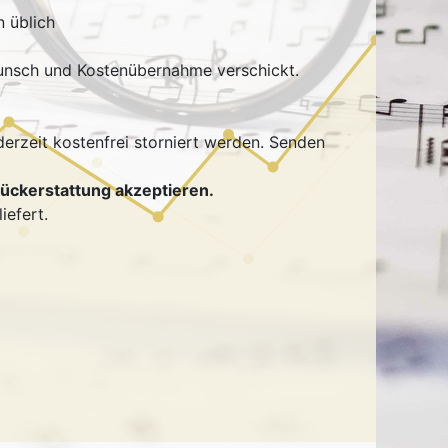
 üblich
Wunsch und Kostenübernahme verschickt.
erzeit kostenfrei storniert werden. Senden
ückerstattung akzeptieren.
iefert.