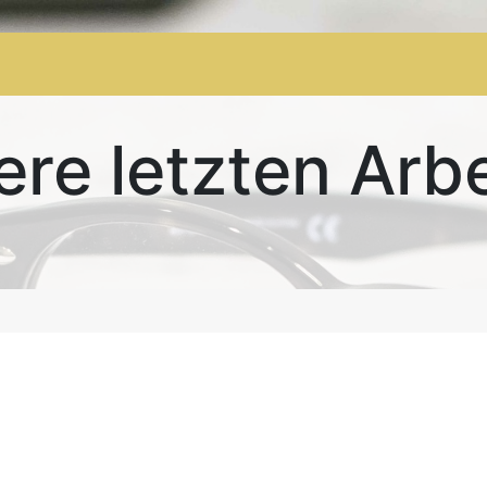
Shop
AGB
Letzte Stücke
re letzten Arb